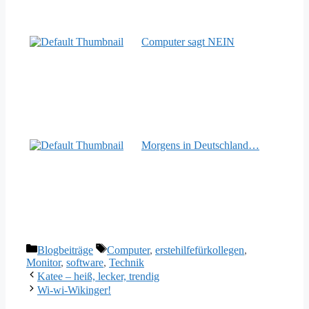
Computer sagt NEIN
Morgens in Deutschland…
Kategorien
Schlagwörter
Blogbeiträge
Computer
,
erstehilfefürkollegen
,
Monitor
,
software
,
Technik
Katee – heiß, lecker, trendig
Wi-wi-Wikinger!