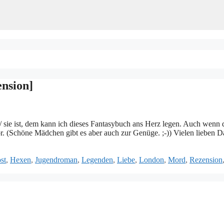
nsion]
n/ sie ist, dem kann ich dieses Fantasybuch ans Herz legen. Auch wenn
or. (Schöne Mädchen gibt es aber auch zur Genüge. ;-)) Vielen lieben D
st
,
Hexen
,
Jugendroman
,
Legenden
,
Liebe
,
London
,
Mord
,
Rezension