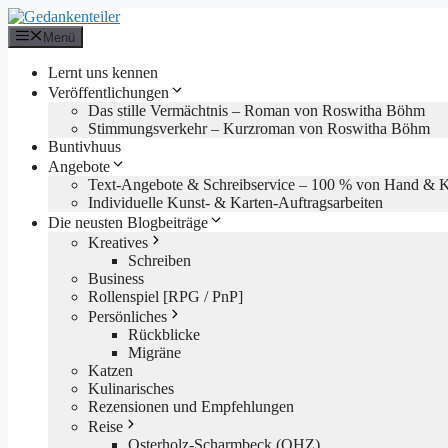
Zum
Inhalt
Menü
springen
Lernt uns kennen
Veröffentlichungen
Das stille Vermächtnis – Roman von Roswitha Böhm
Stimmungsverkehr – Kurzroman von Roswitha Böhm
Buntivhuus
Angebote
Text-Angebote & Schreibservice – 100 % von Hand & KI
Individuelle Kunst- & Karten-Auftragsarbeiten
Die neusten Blogbeiträge
Kreatives
Schreiben
Business
Rollenspiel [RPG / PnP]
Persönliches
Rückblicke
Migräne
Katzen
Kulinarisches
Rezensionen und Empfehlungen
Reise
Osterholz-Scharmbeck (OHZ)