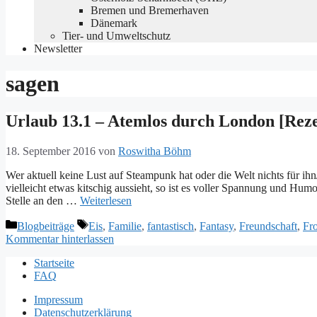
Bremen und Bremerhaven
Dänemark
Tier- und Umweltschutz
Newsletter
sagen
Urlaub 13.1 – Atemlos durch London [Reze
18. September 2016
von
Roswitha Böhm
Wer aktuell keine Lust auf Steampunk hat oder die Welt nichts für ih
vielleicht etwas kitschig aussieht, so ist es voller Spannung und Hum
Stelle an den …
Weiterlesen
Kategorien
Schlagwörter
Blogbeiträge
Eis
,
Familie
,
fantastisch
,
Fantasy
,
Freundschaft
,
Fro
Kommentar hinterlassen
Startseite
FAQ
Impressum
Datenschutzerklärung